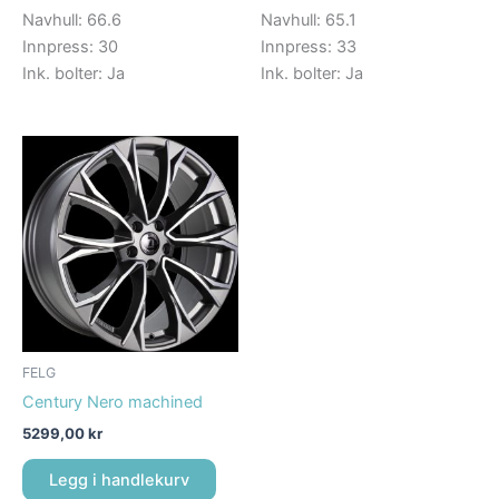
Navhull: 66.6
Navhull: 65.1
Innpress: 30
Innpress: 33
Ink. bolter: Ja
Ink. bolter: Ja
FELG
Century Nero machined
5299,00
kr
Legg i handlekurv