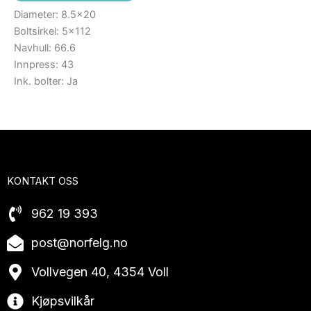
Diameter: 8.5×20
Boltsirkel: 5×112
Navhull: 66.6
Innpress: 43
Ink. bolter: Ja
KONTAKT OSS
962 19 393
post@norfelg.no
Vollvegen 40, 4354 Voll
Kjøpsvilkår