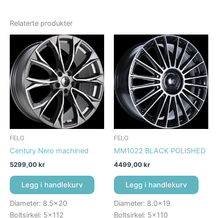
Relaterte produkter
FELG
FELG
Century Nero machined
MM1022 BLACK POLISHED
5299,00
kr
4499,00
kr
Legg i handlekurv
Legg i handlekurv
Diameter: 8.5×20
Diameter: 8.0×19
Boltsirkel: 5×112
Boltsirkel: 5×110