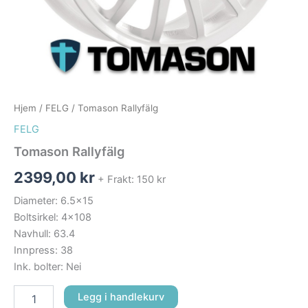
Hjem
/
FELG
/ Tomason Rallyfälg
FELG
Tomason Rallyfälg
2399,00
kr
+ Frakt: 150 kr
Diameter: 6.5×15
Boltsirkel: 4×108
Navhull: 63.4
Innpress: 38
Ink. bolter: Nei
Legg i handlekurv