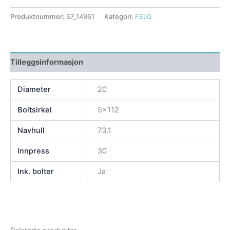
Produktnummer:
S7_14961
Kategori:
FELG
Tilleggsinformasjon
Diameter
20
Boltsirkel
5×112
Navhull
73.1
Innpress
30
Ink. bolter
Ja