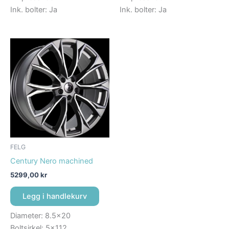
Ink. bolter: Ja
Ink. bolter: Ja
FELG
Century Nero machined
5299,00
kr
Legg i handlekurv
Diameter: 8.5×20
Boltsirkel: 5×112