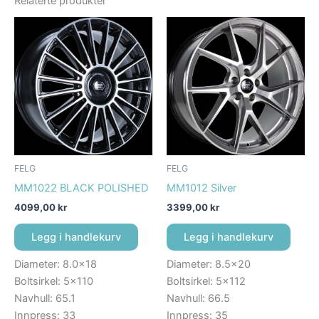
Relaterte produkter
FELG
FELG
MM1022 BLACK POLISHED
MM1012 Silver
4099,00
kr
3399,00
kr
Legg i handlekurv
Legg i handlekurv
Diameter: 8.0×18
Diameter: 8.5×20
Boltsirkel: 5×110
Boltsirkel: 5×112
Navhull: 65.1
Navhull: 66.5
Innpress: 33
Innpress: 35