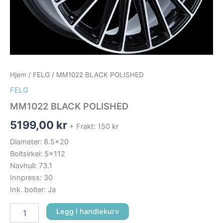
Hjem
/
FELG
/ MM1022 BLACK POLISHED
FELG
MM1022 BLACK POLISHED
5199,00
kr
+ Frakt: 150 kr
Diameter: 8.5×20
Boltsirkel: 5×112
Navhull: 73.1
Innpress: 30
Ink. bolter: Ja
Legg i handlekurv