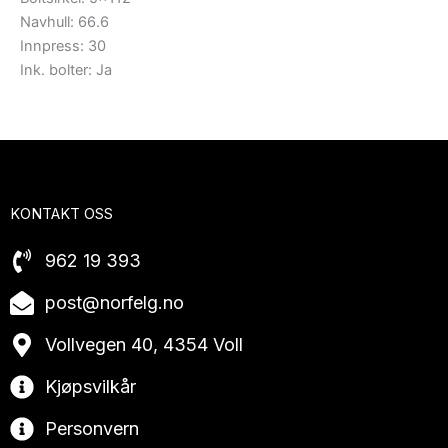
Navhull: 66.6
Innpress: 30
Ink. bolter: Ja
KONTAKT OSS
962 19 393
post@norfelg.no
Vollvegen 40, 4354 Voll
Kjøpsvilkår
Personvern