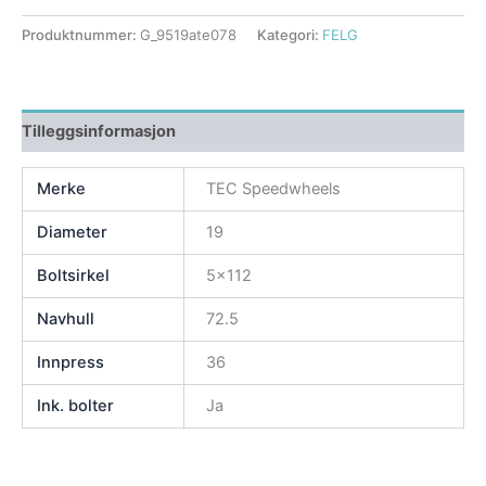
Produktnummer:
G_9519ate078
Kategori:
FELG
Tilleggsinformasjon
Merke
TEC Speedwheels
Diameter
19
Boltsirkel
5×112
Navhull
72.5
Innpress
36
Ink. bolter
Ja