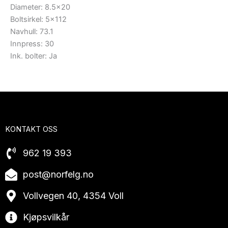
Diameter: 8.5×20
Boltsirkel: 5×112
Navhull: 73.1
Innpress: 30
Ink. bolter: Ja
KONTAKT OSS
962 19 393
post@norfelg.no
Vollvegen 40, 4354 Voll
Kjøpsvilkår