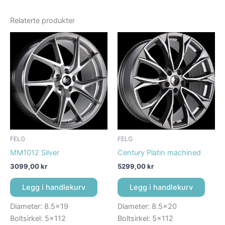
Relaterte produkter
FELG
FELG
MM1012 Silver
Century Platin machined
3099,00
kr
5299,00
kr
Legg i handlekurv
Legg i handlekurv
Diameter: 8.5×19
Diameter: 8.5×20
Boltsirkel: 5×112
Boltsirkel: 5×112