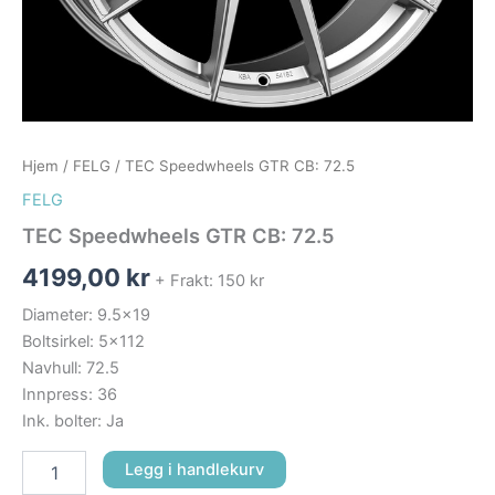
Hjem
/
FELG
/ TEC Speedwheels GTR CB: 72.5
FELG
TEC Speedwheels GTR CB: 72.5
4199,00
kr
+ Frakt: 150 kr
Diameter: 9.5×19
Boltsirkel: 5×112
Navhull: 72.5
Innpress: 36
Ink. bolter: Ja
Legg i handlekurv