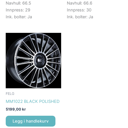
Navhull: 66.5
Navhull: 66.6
Innpress: 29
Innpress: 30
Ink. bolter: Ja
Ink. bolter: Ja
FELG
MM1022 BLACK POLISHED
5199,00
kr
Legg i handlekurv