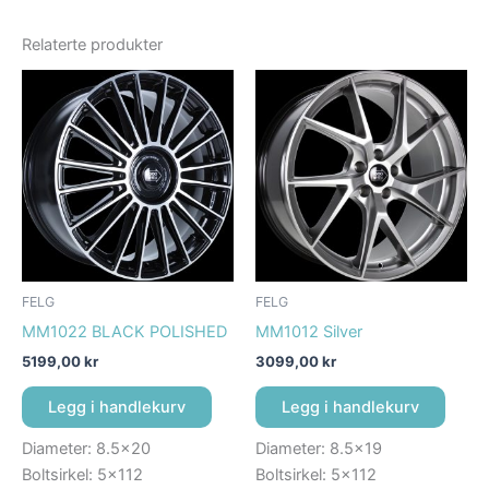
Relaterte produkter
FELG
FELG
MM1022 BLACK POLISHED
MM1012 Silver
5199,00
kr
3099,00
kr
Legg i handlekurv
Legg i handlekurv
Diameter: 8.5×20
Diameter: 8.5×19
Boltsirkel: 5×112
Boltsirkel: 5×112