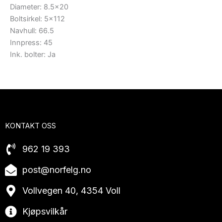
Diameter: 8.5×20
Boltsirkel: 5×112
Navhull: 66.5
Innpress: 45
Ink. bolter: Ja
KONTAKT OSS
962 19 393
post@norfelg.no
Vollvegen 40, 4354 Voll
Kjøpsvilkår