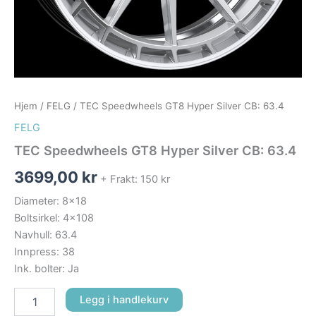
Hjem
/
FELG
/ TEC Speedwheels GT8 Hyper Silver CB: 63.4
FELG
TEC Speedwheels GT8 Hyper Silver CB: 63.4
3699,00
kr
+ Frakt: 150 kr
Diameter: 8×18
Boltsirkel: 4×108
Navhull: 63.4
Innpress: 38
Ink. bolter: Ja
Legg i handlekurv