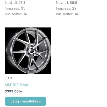
Navhull: 73.1
Navhull: 66.5
Innpress: 35
Innpress: 29
Ink. bolter: Ja
Ink. bolter: Ja
FELG
MM1012 Silver
3399,00
kr
Legg i handlekurv