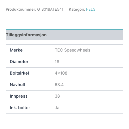
Produktnummer:
G_8018ATE541
Kategori:
FELG
Tilleggsinformasjon
Merke
TEC Speedwheels
Diameter
18
Boltsirkel
4×108
Navhull
63.4
Innpress
38
Ink. bolter
Ja