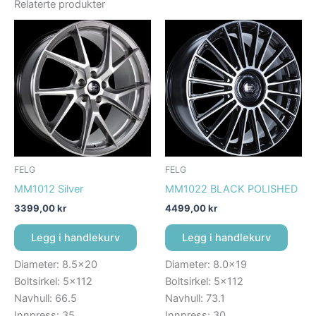
Relaterte produkter
FELG
FELG
MM1012 Silver
MM1022 BLACK POLISHED
3399,00
kr
4499,00
kr
Legg i handlekurv
Legg i handlekurv
Diameter: 8.5×20
Diameter: 8.0×19
Boltsirkel: 5×112
Boltsirkel: 5×112
Navhull: 66.5
Navhull: 73.1
Innpress: 35
Innpress: 30