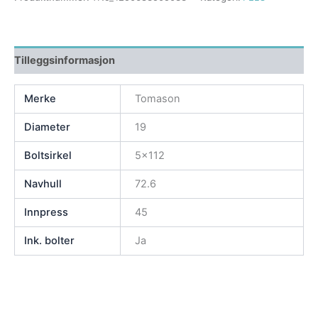
Tilleggsinformasjon
Merke
Tomason
Diameter
19
Boltsirkel
5×112
Navhull
72.6
Innpress
45
Ink. bolter
Ja