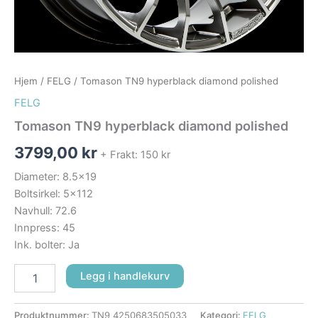
Hjem
/
FELG
/ Tomason TN9 hyperblack diamond polished
FELG
Tomason TN9 hyperblack diamond polished
3799,00
kr
+ Frakt: 150 kr
Diameter: 8.5×19
Boltsirkel: 5×112
Navhull: 72.6
Innpress: 45
Ink. bolter: Ja
Legg i handlekurv
Produktnummer:
TN9_4250683505033
Kategori:
FELG