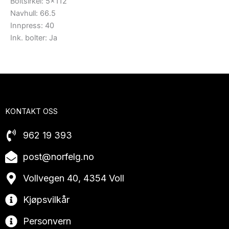
Boltsirkel: 5×112
Navhull: 66.5
Innpress: 40
Ink. bolter: Ja
KONTAKT OSS
962 19 393
post@norfelg.no
Vollvegen 40, 4354 Voll
Kjøpsvilkår
Personvern