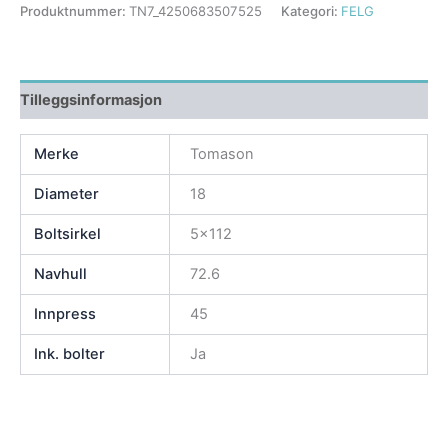
Produktnummer:
TN7_4250683507525
Kategori:
FELG
Tilleggsinformasjon
Merke
Tomason
Diameter
18
Boltsirkel
5×112
Navhull
72.6
Innpress
45
Ink. bolter
Ja