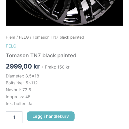
Hjem
/
FELG
/ Tomason TN7 black painted
FELG
Tomason TN7 black painted
2999,00
kr
+ Frakt: 150 kr
Diameter: 8.5×18
Boltsirkel: 5×112
Navhull: 72.6
Innpress: 45
Ink. bolter: Ja
Legg i handlekurv