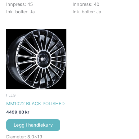
Innpress: 45
Innpress: 40
Ink. bolter: Ja
Ink. bolter: Ja
FELG
MM1022 BLACK POLISHED
4499,00
kr
Legg i handlekurv
Diameter: 8.0×19