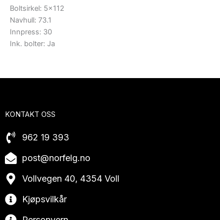
Boltsirkel: 5×112
Navhull: 73.1
Innpress: 30
Ink. bolter: Ja
KONTAKT OSS
962 19 393
post@norfelg.no
Vollvegen 40, 4354 Voll
Kjøpsvilkår
Personvern