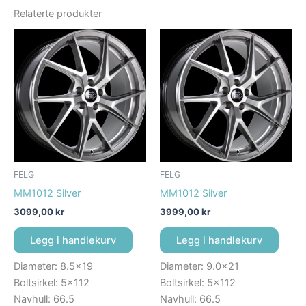
Relaterte produkter
FELG
FELG
MM1012 Silver
MM1012 Silver
3099,00
kr
3999,00
kr
Legg i handlekurv
Legg i handlekurv
Diameter: 8.5×19
Diameter: 9.0×21
Boltsirkel: 5×112
Boltsirkel: 5×112
Navhull: 66.5
Navhull: 66.5