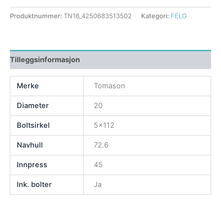
Produktnummer:
TN16_4250683513502
Kategori:
FELG
Tilleggsinformasjon
Merke
Tomason
Diameter
20
Boltsirkel
5×112
Navhull
72.6
Innpress
45
Ink. bolter
Ja