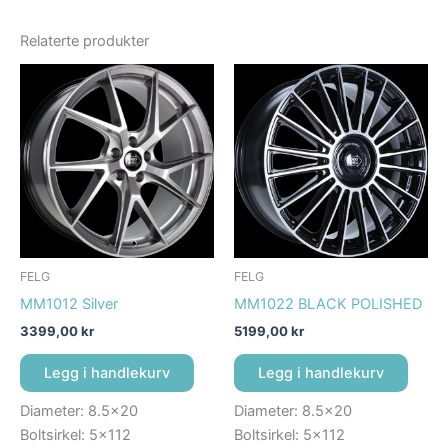
Relaterte produkter
FELG
FELG
MM1012 Silver
MM1022 BLACK POLISHED
3399,00
kr
5199,00
kr
Legg i handlekurv
Legg i handlekurv
Diameter: 8.5×20
Diameter: 8.5×20
Boltsirkel: 5×112
Boltsirkel: 5×112