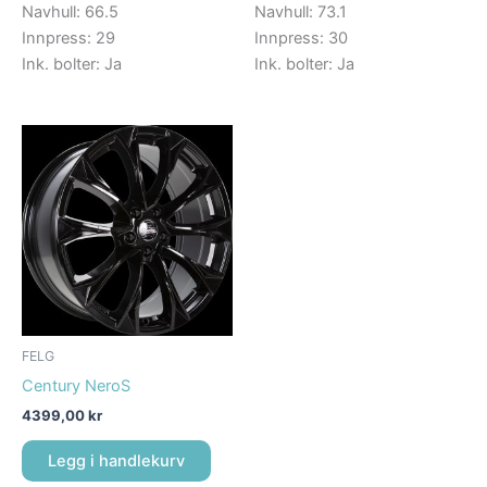
Navhull: 66.5
Navhull: 73.1
Innpress: 29
Innpress: 30
Ink. bolter: Ja
Ink. bolter: Ja
FELG
Century NeroS
4399,00
kr
Legg i handlekurv