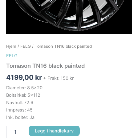
Hjem
/
FELG
/ Tomason TN16 black painted
FELG
Tomason TN16 black painted
4199,00
kr
+ Frakt: 150 kr
Diameter: 8.5×20
Boltsirkel: 5×112
Navhull: 72.6
Innpress: 45
Ink. bolter: Ja
Legg i handlekurv