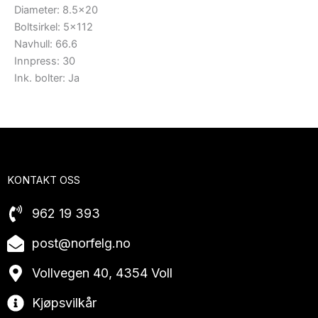
Diameter: 8.5×20
Boltsirkel: 5×112
Navhull: 66.6
Innpress: 30
Ink. bolter: Ja
KONTAKT OSS
962 19 393
post@norfelg.no
Vollvegen 40, 4354 Voll
Kjøpsvilkår