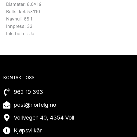
Diameter: 8.0×19
Boltsirkel: 5×110
Navhull: 65.1
Innpress: 33
Ink. bolter: Ja
KONTAKT OSS
962 19 393
post@norfelg.no
Vollvegen 40, 4354 Voll
Kjøpsvilkår