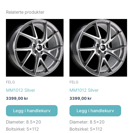
Relaterte produkter
FELG
FELG
MM1012 Silver
MM1012 Silver
3399,00
kr
3399,00
kr
Legg i handlekurv
Legg i handlekurv
Diameter: 8.5×20
Diameter: 8.5×20
Boltsirkel: 5×112
Boltsirkel: 5×112