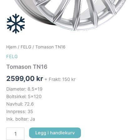
Hjem
/
FELG
/ Tomason TN16
FELG
Tomason TN16
2599,00
kr
+ Frakt: 150 kr
Diameter: 8.5×19
Boltsirkel: 5×120
Navhull: 72.6
Innpress: 35
Ink. bolter: Ja
Legg i handlekurv