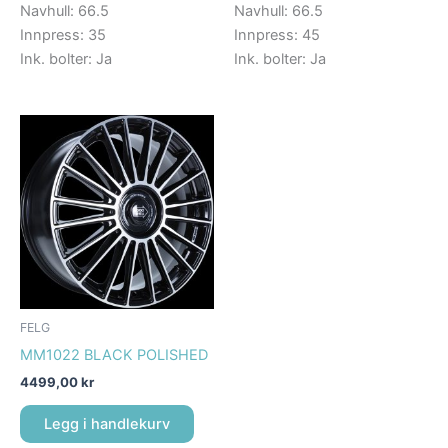
Navhull: 66.5
Navhull: 66.5
Innpress: 35
Innpress: 45
Ink. bolter: Ja
Ink. bolter: Ja
FELG
MM1022 BLACK POLISHED
4499,00
kr
Legg i handlekurv