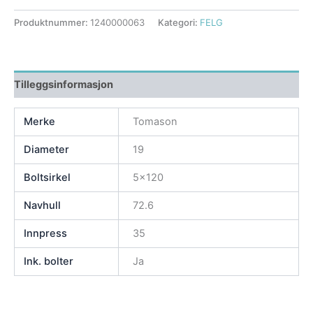
Produktnummer:
1240000063
Kategori:
FELG
Tilleggsinformasjon
Merke
Tomason
Diameter
19
Boltsirkel
5×120
Navhull
72.6
Innpress
35
Ink. bolter
Ja