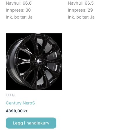
Navhull: 66.6
Navhull: 66.5
Innpress: 30
Innpress: 29
Ink. bolter: Ja
Ink. bolter: Ja
FELG
Century NeroS
4399,00
kr
Legg i handlekurv