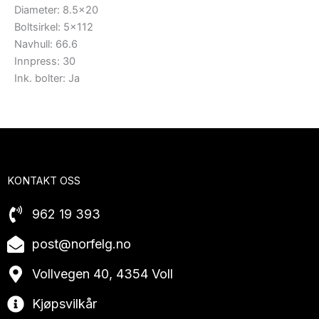
Diameter: 8.5×20
Boltsirkel: 5×112
Navhull: 66.6
Innpress: 30
Ink. bolter: Ja
KONTAKT OSS
962 19 393
post@norfelg.no
Vollvegen 40, 4354 Voll
Kjøpsvilkår