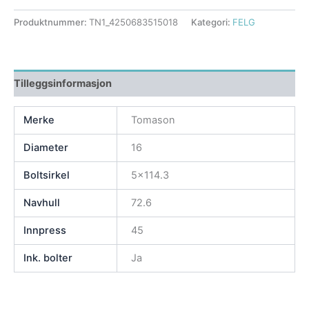
Produktnummer:
TN1_4250683515018
Kategori:
FELG
Tilleggsinformasjon
Merke
Tomason
Diameter
16
Boltsirkel
5×114.3
Navhull
72.6
Innpress
45
Ink. bolter
Ja