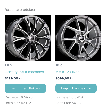
Relaterte produkter
FELG
FELG
Century Platin machined
MM1012 Silver
5299,00
kr
3099,00
kr
Legg i handlekurv
Legg i handlekurv
Diameter: 8.5×20
Diameter: 8.5×19
Boltsirkel: 5×112
Boltsirkel: 5×112