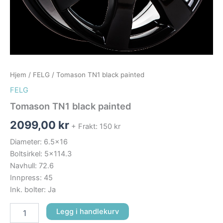
Hjem
/
FELG
/ Tomason TN1 black painted
FELG
Tomason TN1 black painted
2099,00
kr
+ Frakt: 150 kr
Diameter: 6.5×16
Boltsirkel: 5×114.3
Navhull: 72.6
Innpress: 45
Ink. bolter: Ja
Legg i handlekurv