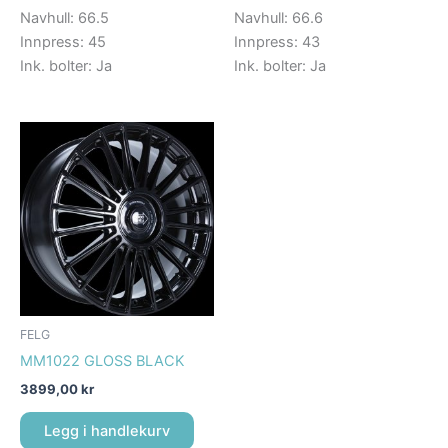
Navhull: 66.5
Navhull: 66.6
Innpress: 45
Innpress: 43
Ink. bolter: Ja
Ink. bolter: Ja
FELG
MM1022 GLOSS BLACK
3899,00
kr
Legg i handlekurv