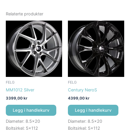
Relaterte produkter
FELG
FELG
MM1012 Silver
Century NeroS
3399,00
kr
4399,00
kr
Legg i handlekurv
Legg i handlekurv
Diameter: 8.5×20
Diameter: 8.5×20
Boltsirkel: 5×112
Boltsirkel: 5×112