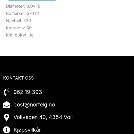
Diameter: 8.0×18
Boltsirkel: 5×112
Navhull: 73.1
Innpress: 30
Ink. bolter: Ja
KONTAKT OSS
962 19 393
post@norfelg.no
Vollvegen 40, 4354 Voll
Kjøpsvilkår