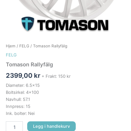
Hjem
/
FELG
/ Tomason Rallyfälg
FELG
Tomason Rallyfälg
2399,00
kr
+ Frakt: 150 kr
Diameter: 6.5×15
Boltsirkel: 4×100
Navhull: 57.1
Innpress: 15
Ink. bolter: Nei
Legg i handlekurv