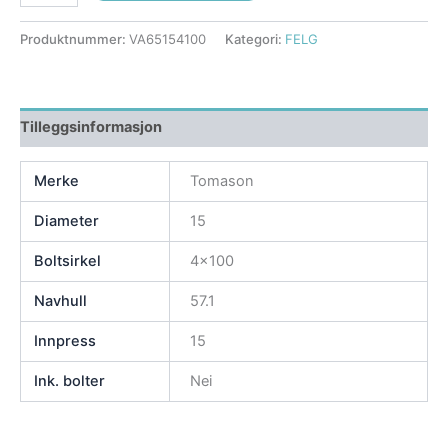
Produktnummer:
VA65154100
Kategori:
FELG
Tilleggsinformasjon
Merke
Tomason
Diameter
15
Boltsirkel
4×100
Navhull
57.1
Innpress
15
Ink. bolter
Nei