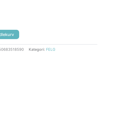
dlekurv
50683518590
Kategori:
FELG