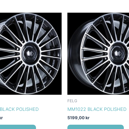
FELG
BLACK POLISHED
MM1022 BLACK POLISHED
kr
5199,00
kr