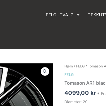
FELGUTVALG
DEKKUT
Tomason
Hjem
/
FELG
/ Tomason A
AR1
FELG
black
diamond
Tomason AR1 blac
polished
antall
4099,00
kr
+ Fra
Diameter: 20