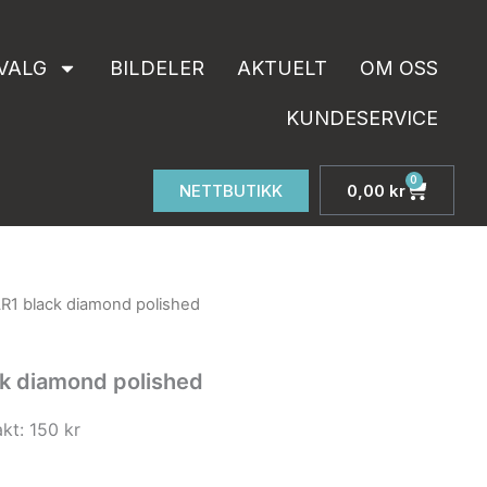
polished
antall
VALG
BILDELER
AKTUELT
OM OSS
KUNDESERVICE
0
Handle
NETTBUTIKK
0,00
kr
R1 black diamond polished
k diamond polished
kt: 150 kr