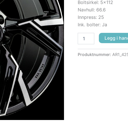
Boltsirkel: 5×112
Navhull: 66.6
Innpress: 25
Ink. bolter: Ja
Legg i han
Produktnummer:
AR1_42