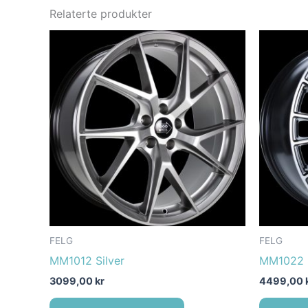
Relaterte produkter
FELG
FELG
MM1012 Silver
MM1022 
3099,00
kr
4499,00