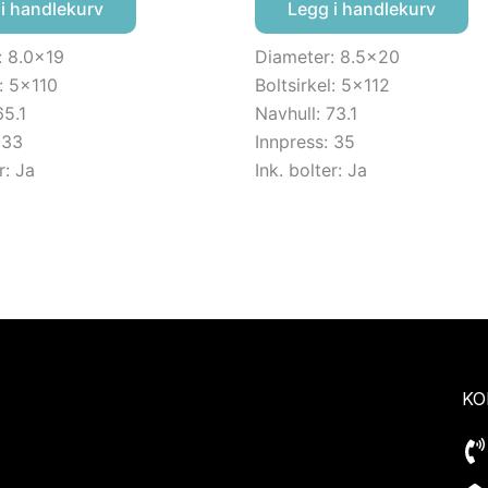
i handlekurv
Legg i handlekurv
: 8.0×19
Diameter: 8.5×20
l: 5×110
Boltsirkel: 5×112
65.1
Navhull: 73.1
 33
Innpress: 35
r: Ja
Ink. bolter: Ja
KO