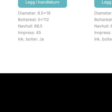
Legg i handlekurv
Legg 
Diameter: 8.5×19
Diameter
Boltsirkel: 5×112
Boltsirke
Navhull: 66.5
Navhull: 
Innpress: 45
Innpress:
Ink. bolter: Ja
Ink. bolte