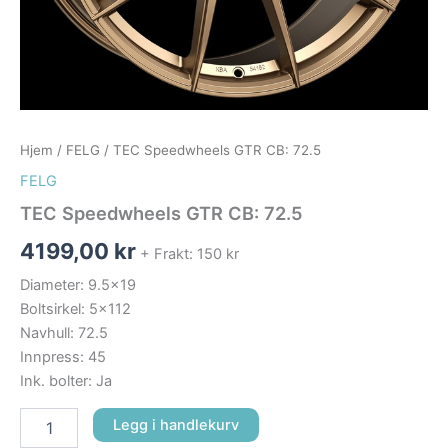
Hjem
/
FELG
/ TEC Speedwheels GTR CB: 72.5
FELG
TEC Speedwheels GTR CB: 72.5
4199,00
kr
+ Frakt: 150 kr
Diameter: 9.5×19
Boltsirkel: 5×112
Navhull: 72.5
Innpress: 45
Ink. bolter: Ja
Legg i handlekurv