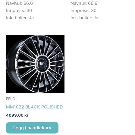
Navhull: 66.6
Navhull: 66.6
Innpress: 30
Innpress: 30
Ink. bolter: Ja
Ink. bolter: Ja
FELG
MM1022 BLACK POLISHED
4099,00
kr
Legg i handlekurv