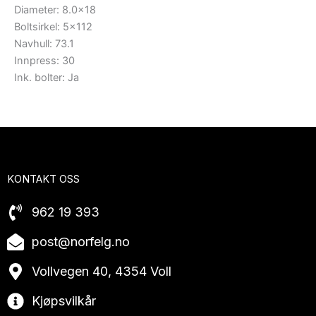
Diameter: 8.0×18
Boltsirkel: 5×112
Navhull: 73.1
Innpress: 30
Ink. bolter: Ja
KONTAKT OSS
962 19 393
post@norfelg.no
Vollvegen 40, 4354 Voll
Kjøpsvilkår