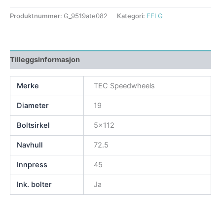
Produktnummer:
G_9519ate082
Kategori:
FELG
Tilleggsinformasjon
Merke
TEC Speedwheels
Diameter
19
Boltsirkel
5×112
Navhull
72.5
Innpress
45
Ink. bolter
Ja