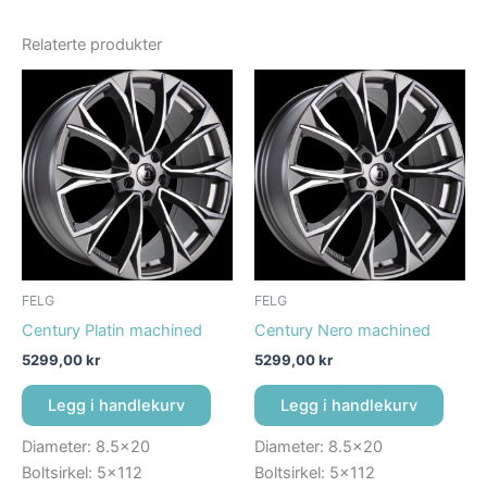
Relaterte produkter
FELG
FELG
Century Platin machined
Century Nero machined
5299,00
kr
5299,00
kr
Legg i handlekurv
Legg i handlekurv
Diameter: 8.5×20
Diameter: 8.5×20
Boltsirkel: 5×112
Boltsirkel: 5×112