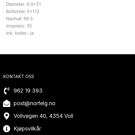
Diameter: 9.0×21
Boltsirkel: 5×112
Navhull: 66.5
Innpress: 35
Ink. bolter: Ja
KONTAKT OSS
962 19 393
post@norfelg.no
Vollvegen 40, 4354 Voll
Kjøpsvilkår