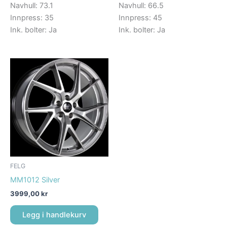
Navhull: 73.1
Navhull: 66.5
Innpress: 35
Innpress: 45
Ink. bolter: Ja
Ink. bolter: Ja
FELG
MM1012 Silver
3999,00
kr
Legg i handlekurv