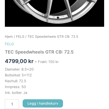
Hjem
/
FELG
/ TEC Speedwheels GTR CB: 72.5
FELG
TEC Speedwheels GTR CB: 72.5
4799,00
kr
+ Frakt: 150 kr
Diameter: 8.5×20
Boltsirkel: 5×112
Navhull: 72.5
Innpress: 50
Ink. bolter: Ja
Legg i handlekurv