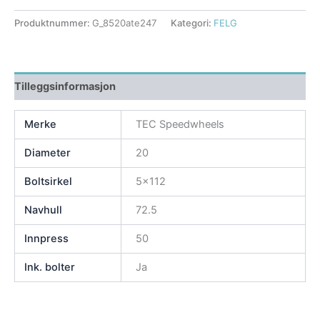
Produktnummer:
G_8520ate247
Kategori:
FELG
Tilleggsinformasjon
Merke
TEC Speedwheels
Diameter
20
Boltsirkel
5×112
Navhull
72.5
Innpress
50
Ink. bolter
Ja