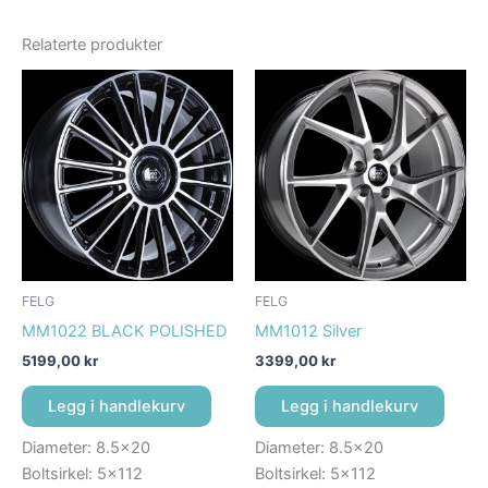
Relaterte produkter
FELG
FELG
MM1022 BLACK POLISHED
MM1012 Silver
5199,00
kr
3399,00
kr
Legg i handlekurv
Legg i handlekurv
Diameter: 8.5×20
Diameter: 8.5×20
Boltsirkel: 5×112
Boltsirkel: 5×112