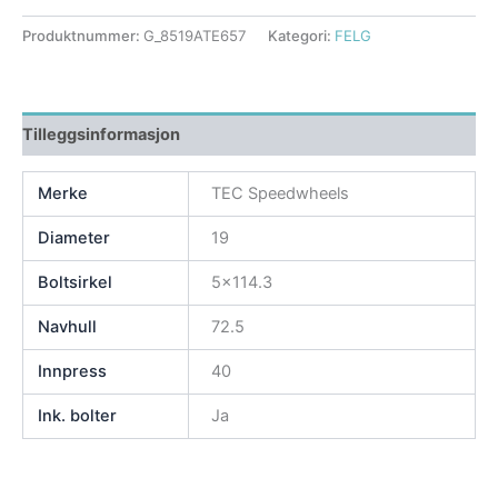
Produktnummer:
G_8519ATE657
Kategori:
FELG
Tilleggsinformasjon
Merke
TEC Speedwheels
Diameter
19
Boltsirkel
5×114.3
Navhull
72.5
Innpress
40
Ink. bolter
Ja