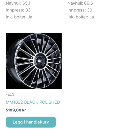
Navhull: 65.1
Navhull: 66.6
Innpress: 33
Innpress: 30
Ink. bolter: Ja
Ink. bolter: Ja
FELG
MM1022 BLACK POLISHED
5199,00
kr
Legg i handlekurv