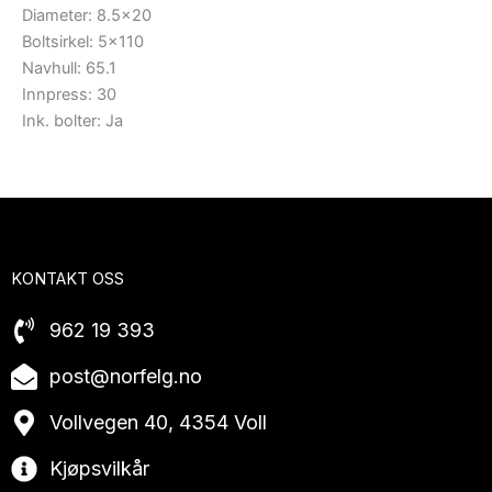
Diameter: 8.5×20
Boltsirkel: 5×110
Navhull: 65.1
Innpress: 30
Ink. bolter: Ja
KONTAKT OSS
962 19 393
post@norfelg.no
Vollvegen 40, 4354 Voll
Kjøpsvilkår