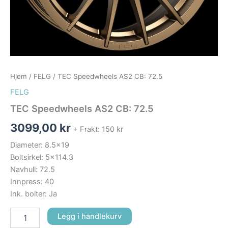
Hjem
/
FELG
/ TEC Speedwheels AS2 CB: 72.5
FELG
TEC Speedwheels AS2 CB: 72.5
3099,00
kr
+ Frakt: 150 kr
Diameter: 8.5×19
Boltsirkel: 5×114.3
Navhull: 72.5
Innpress: 40
Ink. bolter: Ja
Legg i handlekurv