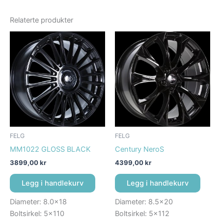
Relaterte produkter
FELG
FELG
MM1022 GLOSS BLACK
Century NeroS
3899,00
kr
4399,00
kr
Legg i handlekurv
Legg i handlekurv
Diameter: 8.0×18
Diameter: 8.5×20
Boltsirkel: 5×110
Boltsirkel: 5×112