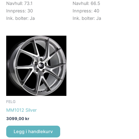
Navhull: 73.1
Navhull: 66.5
Innpress: 30
Innpress: 40
Ink. bolter: Ja
Ink. bolter: Ja
FELG
MM1012 Silver
3099,00
kr
Legg i handlekurv