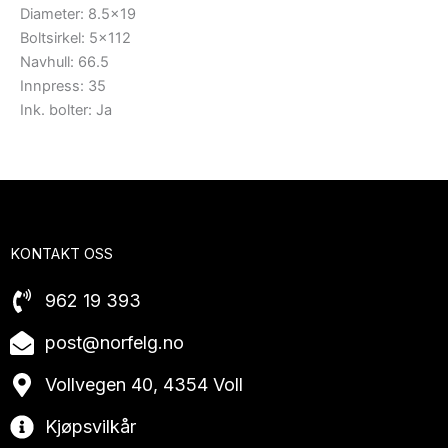
Diameter: 8.5×19
Boltsirkel: 5×112
Navhull: 66.5
Innpress: 35
Ink. bolter: Ja
KONTAKT OSS
962 19 393
post@norfelg.no
Vollvegen 40, 4354 Voll
Kjøpsvilkår