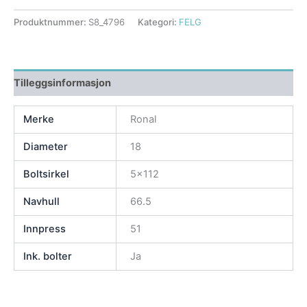
Produktnummer:
S8_4796
Kategori:
FELG
Tilleggsinformasjon
Merke
Ronal
Diameter
18
Boltsirkel
5×112
Navhull
66.5
Innpress
51
Ink. bolter
Ja