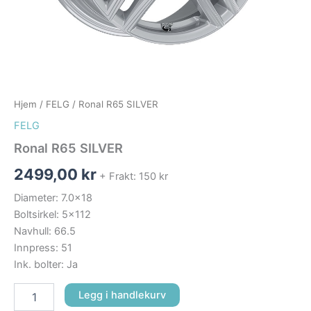
Hjem
/
FELG
/ Ronal R65 SILVER
FELG
Ronal R65 SILVER
2499,00
kr
+ Frakt: 150 kr
Diameter: 7.0×18
Boltsirkel: 5×112
Navhull: 66.5
Innpress: 51
Ink. bolter: Ja
Legg i handlekurv