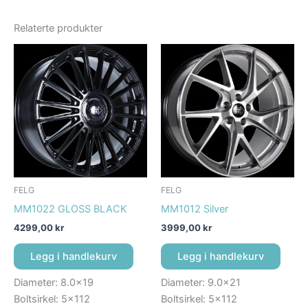
Relaterte produkter
FELG
FELG
MM1022 GLOSS BLACK
MM1012 Silver
4299,00
kr
3999,00
kr
Legg i handlekurv
Legg i handlekurv
Diameter: 8.0×19
Diameter: 9.0×21
Boltsirkel: 5×112
Boltsirkel: 5×112