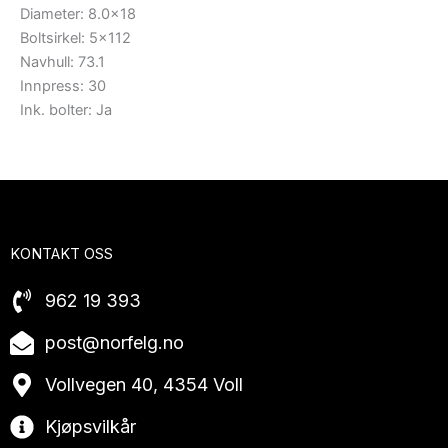
Diameter: 8.0×18
Boltsirkel: 5×112
Navhull: 73.1
Innpress: 30
Ink. bolter: Ja
KONTAKT OSS
962 19 393
post@norfelg.no
Vollvegen 40, 4354 Voll
Kjøpsvilkår