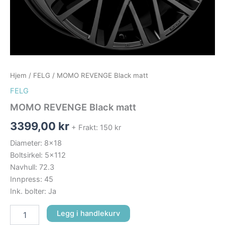
Hjem
/
FELG
/ MOMO REVENGE Black matt
FELG
MOMO REVENGE Black matt
3399,00
kr
+ Frakt: 150 kr
Diameter: 8×18
Boltsirkel: 5×112
Navhull: 72.3
Innpress: 45
Ink. bolter: Ja
Legg i handlekurv