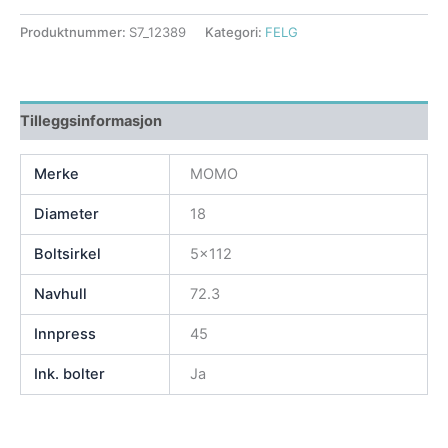
Produktnummer:
S7_12389
Kategori:
FELG
Tilleggsinformasjon
Merke
MOMO
Diameter
18
Boltsirkel
5×112
Navhull
72.3
Innpress
45
Ink. bolter
Ja