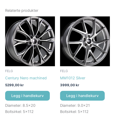
Relaterte produkter
FELG
FELG
Century Nero machined
MM1012 Silver
5299,00
kr
3999,00
kr
Legg i handlekurv
Legg i handlekurv
Diameter: 8.5×20
Diameter: 9.0×21
Boltsirkel: 5×112
Boltsirkel: 5×112