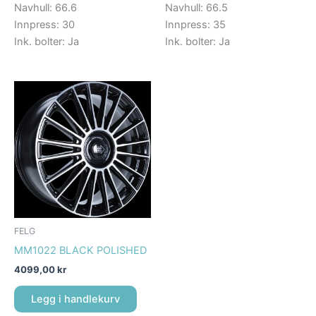
Navhull: 66.6
Navhull: 66.5
Innpress: 30
Innpress: 35
Ink. bolter: Ja
Ink. bolter: Ja
FELG
MM1022 BLACK POLISHED
4099,00
kr
Legg i handlekurv