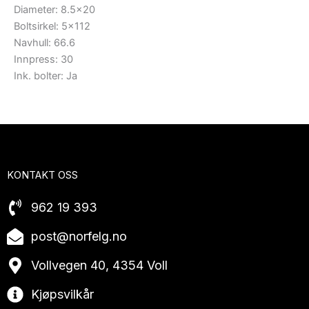
Diameter: 8.5×20
Boltsirkel: 5×112
Navhull: 66.6
Innpress: 30
Ink. bolter: Ja
KONTAKT OSS
962 19 393
post@norfelg.no
Vollvegen 40, 4354 Voll
Kjøpsvilkår