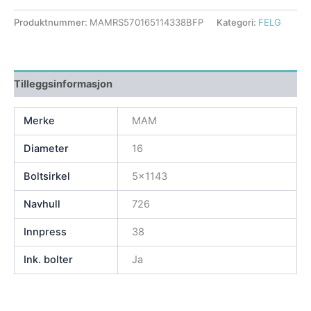
Produktnummer:
MAMRS570165114338BFP
Kategori:
FELG
Tilleggsinformasjon
Merke
MAM
Diameter
16
Boltsirkel
5×1143
Navhull
726
Innpress
38
Ink. bolter
Ja