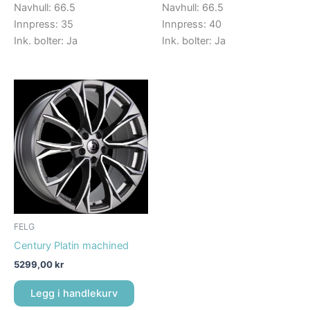
Navhull: 66.5
Navhull: 66.5
Innpress: 35
Innpress: 40
Ink. bolter: Ja
Ink. bolter: Ja
FELG
Century Platin machined
5299,00
kr
Legg i handlekurv