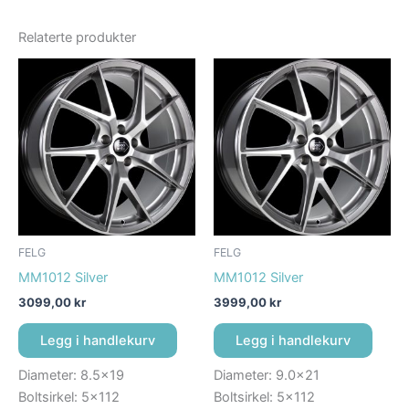
Relaterte produkter
FELG
FELG
MM1012 Silver
MM1012 Silver
3099,00
kr
3999,00
kr
Legg i handlekurv
Legg i handlekurv
Diameter: 8.5×19
Diameter: 9.0×21
Boltsirkel: 5×112
Boltsirkel: 5×112