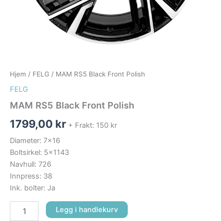
Hjem
/
FELG
/ MAM RS5 Black Front Polish
FELG
MAM RS5 Black Front Polish
1799,00
kr
+ Frakt: 150 kr
Diameter: 7×16
Boltsirkel: 5×1143
Navhull: 726
Innpress: 38
Ink. bolter: Ja
Legg i handlekurv