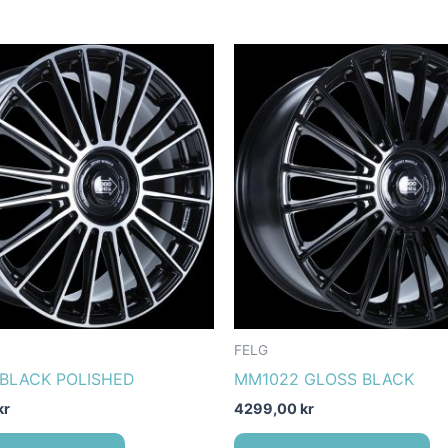
FELG
BLACK POLISHED
MM1022 GLOSS BLACK
kr
4299,00
kr