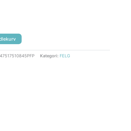
dlekurv
7517510845PFP
Kategori:
FELG