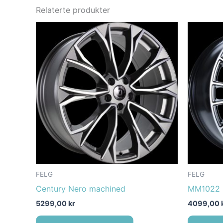
Relaterte produkter
FELG
FELG
Century Nero machined
MM1022 
5299,00
kr
4099,00