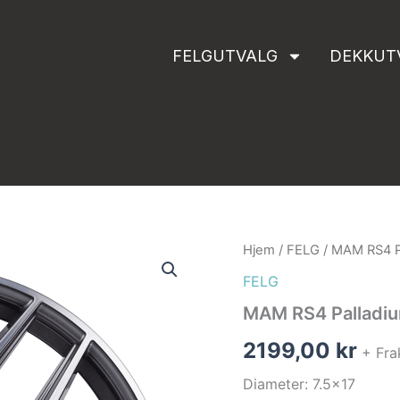
FELGUTVALG
DEKKUT
MAM
Hjem
/
FELG
/ MAM RS4 Pa
RS4
FELG
Palladium
Front
MAM RS4 Palladiu
Polish
antall
2199,00
kr
+ Fra
Diameter: 7.5×17