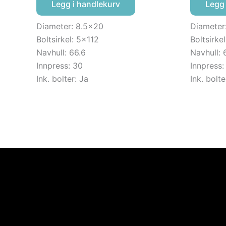
Legg i handlekurv
Legg 
Diameter: 8.5×20
Diameter
Boltsirkel: 5×112
Boltsirke
Navhull: 66.6
Navhull: 
Innpress: 30
Innpress:
Ink. bolter: Ja
Ink. bolte