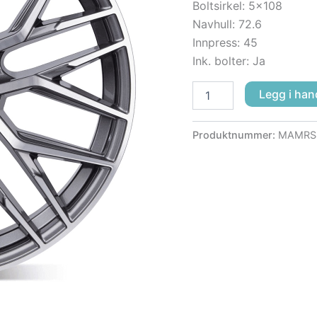
Boltsirkel: 5×108
Navhull: 72.6
Innpress: 45
Ink. bolter: Ja
Legg i han
Produktnummer:
MAMRS4