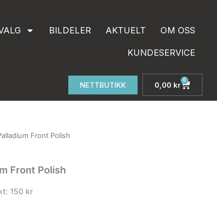
Polish
antall
VALG
BILDELER
AKTUELT
OM OSS
KUNDESERVICE
0
Handle
NETTBUTIKK
0,00
kr
lladium Front Polish
m Front Polish
kt: 150 kr