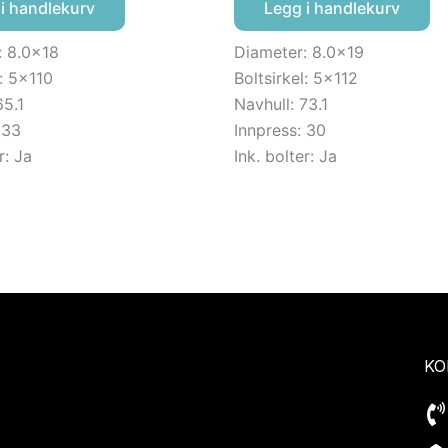
i handlekurv
Legg i handlekurv
: 8.0×18
Diameter: 8.0×19
l: 5×110
Boltsirkel: 5×112
65.1
Navhull: 73.1
 33
Innpress: 30
r: Ja
Ink. bolter: Ja
KO