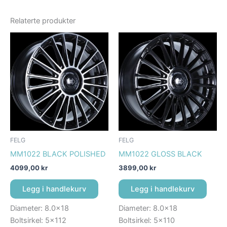
Relaterte produkter
FELG
FELG
MM1022 BLACK POLISHED
MM1022 GLOSS BLACK
4099,00
kr
3899,00
kr
Legg i handlekurv
Legg i handlekurv
Diameter: 8.0×18
Diameter: 8.0×18
Boltsirkel: 5×112
Boltsirkel: 5×110