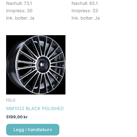
Navhull: 73.1
Navhull: 65.1
Innpress: 30
Innpress: 33
Ink. bolter: Ja
Ink. bolter: Ja
FELG
MM1022 BLACK POLISHED
5199,00
kr
Legg i handlekurv