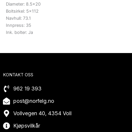
Diameter: 8.5×20
Boltsirkel: 5×112
Navhull: 73.1
Innpress: 35
Ink. bolter: Ja
KONTAKT OSS
962 19 393
post@norfelg.no
Vollvegen 40, 4354 Voll
Kjøpsvilkår