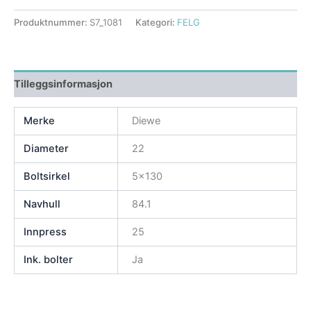
Produktnummer:
S7_1081
Kategori:
FELG
Tilleggsinformasjon
Merke
Diewe
Diameter
22
Boltsirkel
5×130
Navhull
84.1
Innpress
25
Ink. bolter
Ja