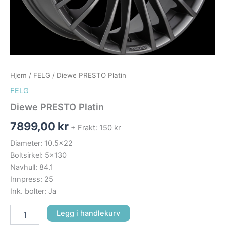
Hjem
/
FELG
/ Diewe PRESTO Platin
FELG
Diewe PRESTO Platin
7899,00
kr
+ Frakt: 150 kr
Diameter: 10.5×22
Boltsirkel: 5×130
Navhull: 84.1
Innpress: 25
Ink. bolter: Ja
Legg i handlekurv