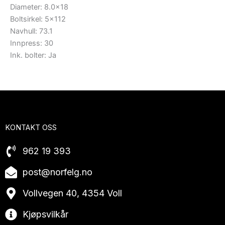
Diameter: 8.0×18
Boltsirkel: 5×112
Navhull: 73.1
Innpress: 30
Ink. bolter: Ja
KONTAKT OSS
962 19 393
post@norfelg.no
Vollvegen 40, 4354 Voll
Kjøpsvilkår