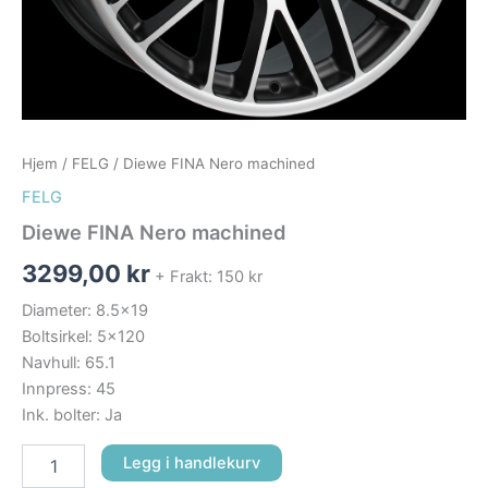
Hjem
/
FELG
/ Diewe FINA Nero machined
FELG
Diewe FINA Nero machined
3299,00
kr
+ Frakt: 150 kr
Diameter: 8.5×19
Boltsirkel: 5×120
Navhull: 65.1
Innpress: 45
Ink. bolter: Ja
Legg i handlekurv