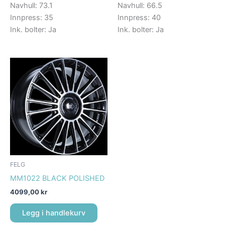
Navhull: 73.1
Navhull: 66.5
Innpress: 35
Innpress: 40
Ink. bolter: Ja
Ink. bolter: Ja
FELG
MM1022 BLACK POLISHED
4099,00
kr
Legg i handlekurv