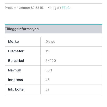
Produktnummer:
S7_5345
Kategori:
FELG
Tilleggsinformasjon
Merke
Diewe
Diameter
19
Boltsirkel
5×120
Navhull
65.1
Innpress
45
Ink. bolter
Ja