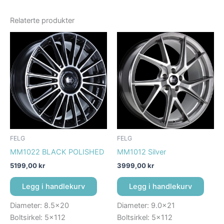
Relaterte produkter
FELG
FELG
MM1022 BLACK POLISHED
MM1012 Silver
5199,00
kr
3999,00
kr
Legg i handlekurv
Legg i handlekurv
Diameter: 8.5×20
Diameter: 9.0×21
Boltsirkel: 5×112
Boltsirkel: 5×112