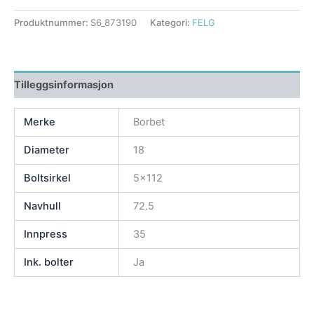
Produktnummer:
S6_873190
Kategori:
FELG
Tilleggsinformasjon
Merke
Borbet
Diameter
18
Boltsirkel
5×112
Navhull
72.5
Innpress
35
Ink. bolter
Ja