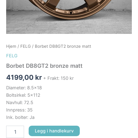
Hjem
/
FELG
/ Borbet DB8GT2 bronze matt
FELG
Borbet DB8GT2 bronze matt
4199,00
kr
+ Frakt: 150 kr
Diameter: 8.5×18
Boltsirkel: 5×112
Navhull: 72.5
Innpress: 35
Ink. bolter: Ja
Legg i handlekurv