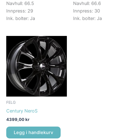
Navhull: 66.5
Navhull: 66.6
Innpress: 29
Innpress: 30
Ink. bolter: Ja
Ink. bolter: Ja
FELG
Century NeroS
4399,00
kr
Legg i handlekurv