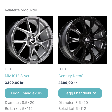
Relaterte produkter
FELG
FELG
MM1012 Silver
Century NeroS
3399,00
kr
4399,00
kr
Legg i handlekurv
Legg i handlekurv
Diameter: 8.5×20
Diameter: 8.5×20
Boltsirkel: 5×112
Boltsirkel: 5×112