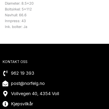
Diameter: 8.5×20
Boltsirkel: 5×112
Navhull: 66.6
Innpress: 43
Ink. bolter: Ja
KONTAKT OSS
962 19 393
post@norfelg.no
Vollvegen 40, 4354 Voll
Kjøpsvilkår