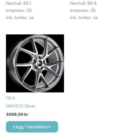
Navhull: 65.1
Navhull: 66.6
Innpress: 30
Innpress: 30
Ink. bolter: Ja
Ink. bolter: Ja
FELG
MM1012 Silver
3099,00
kr
Legg i handlekurv