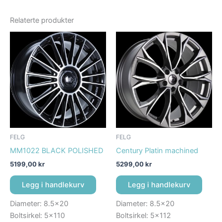
Relaterte produkter
FELG
FELG
MM1022 BLACK POLISHED
Century Platin machined
5199,00
kr
5299,00
kr
Legg i handlekurv
Legg i handlekurv
Diameter: 8.5×20
Diameter: 8.5×20
Boltsirkel: 5×110
Boltsirkel: 5×112