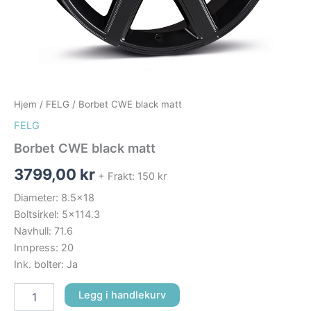
Hjem
/
FELG
/ Borbet CWE black matt
FELG
Borbet CWE black matt
3799,00
kr
+ Frakt: 150 kr
Diameter: 8.5×18
Boltsirkel: 5×114.3
Navhull: 71.6
Innpress: 20
Ink. bolter: Ja
Legg i handlekurv