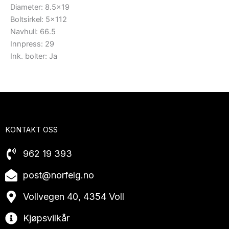
Diameter: 8.5×19
Boltsirkel: 5×112
Navhull: 66.5
Innpress: 29
Ink. bolter: Ja
KONTAKT OSS
962 19 393
post@norfelg.no
Vollvegen 40, 4354 Voll
Kjøpsvilkår