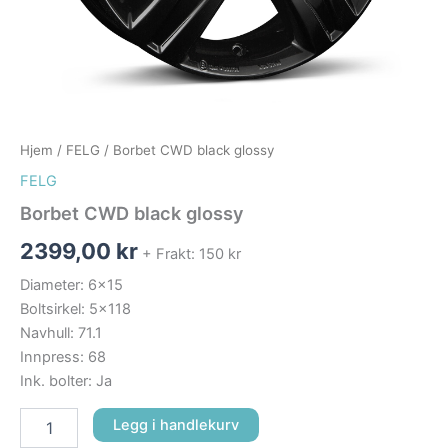
Hjem
/
FELG
/ Borbet CWD black glossy
FELG
Borbet CWD black glossy
2399,00
kr
+ Frakt: 150 kr
Diameter: 6×15
Boltsirkel: 5×118
Navhull: 71.1
Innpress: 68
Ink. bolter: Ja
Legg i handlekurv