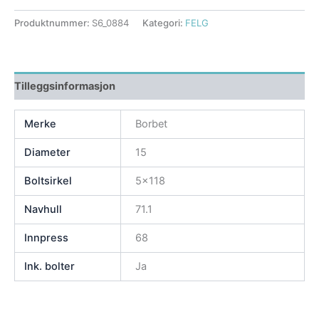
Produktnummer:
S6_0884
Kategori:
FELG
Tilleggsinformasjon
Merke
Borbet
Diameter
15
Boltsirkel
5×118
Navhull
71.1
Innpress
68
Ink. bolter
Ja