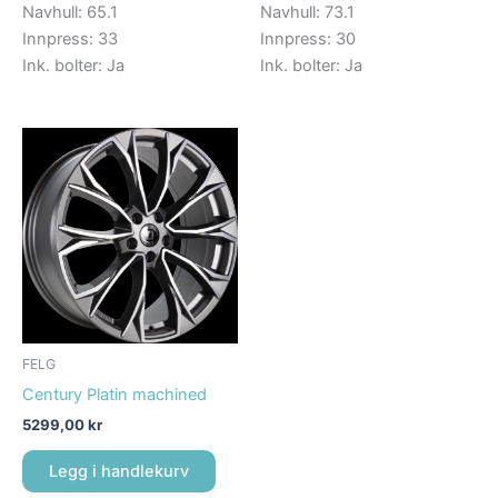
Navhull: 65.1
Navhull: 73.1
Innpress: 33
Innpress: 30
Ink. bolter: Ja
Ink. bolter: Ja
FELG
Century Platin machined
5299,00
kr
Legg i handlekurv