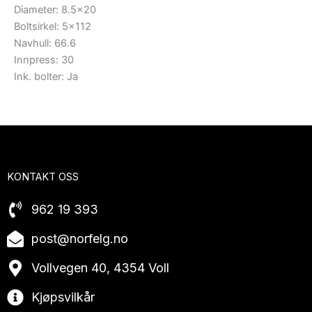
Diameter: 8.5×20
Boltsirkel: 5×112
Navhull: 66.6
Innpress: 30
Ink. bolter: Ja
KONTAKT OSS
962 19 393
post@norfelg.no
Vollvegen 40, 4354 Voll
Kjøpsvilkår