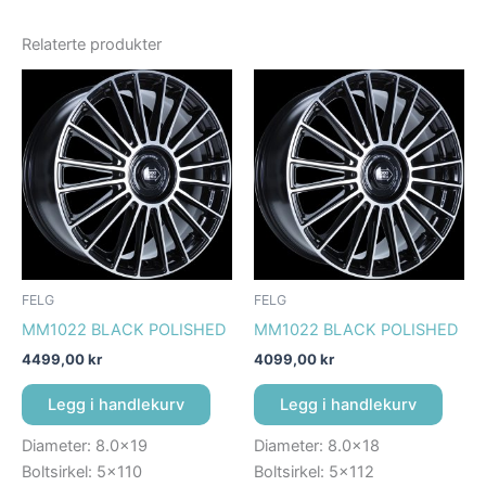
Relaterte produkter
FELG
FELG
MM1022 BLACK POLISHED
MM1022 BLACK POLISHED
4499,00
kr
4099,00
kr
Legg i handlekurv
Legg i handlekurv
Diameter: 8.0×19
Diameter: 8.0×18
Boltsirkel: 5×110
Boltsirkel: 5×112