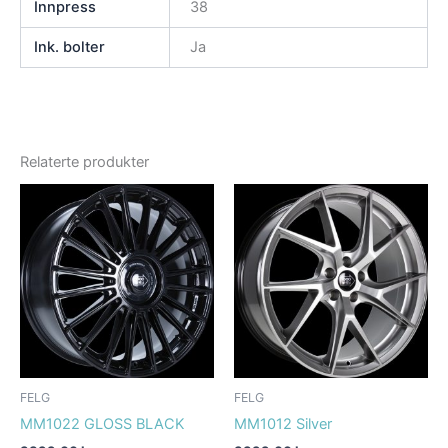
Innpress
38
Ink. bolter
Ja
Relaterte produkter
FELG
FELG
MM1022 GLOSS BLACK
MM1012 Silver