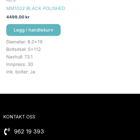
FELG
MM1022 BLACK POLISHED
4499,00
kr
Legg i handlekurv
Diameter: 8.0×19
Boltsirkel: 5×112
Navhull: 73.1
Innpress: 30
Ink. bolter: Ja
KONTAKT OSS
962 19 393