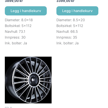
3899,00
kr
3399,00
kr
Legg i handlekurv
Legg i handlekurv
Diameter: 8.0×18
Diameter: 8.5×20
Boltsirkel: 5×112
Boltsirkel: 5×112
Navhull: 73.1
Navhull: 66.5
Innpress: 30
Innpress: 35
Ink. bolter: Ja
Ink. bolter: Ja