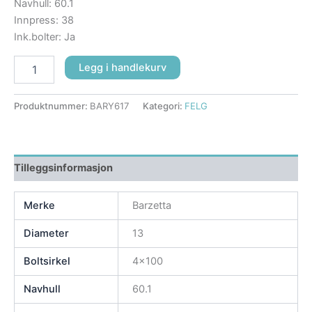
Navhull: 60.1
Innpress: 38
Ink.bolter: Ja
Legg i handlekurv
Produktnummer:
BARY617
Kategori:
FELG
Tilleggsinformasjon
Merke
Barzetta
Diameter
13
Boltsirkel
4×100
Navhull
60.1