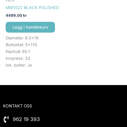
FELG
MM1022 BLACK POLISHED
4499,00
kr
Legg i handlekurv
Diameter: 8.0×19
Boltsirkel: 5×110
Navhull: 65.1
Innpress: 33
Ink. bolter: Ja
KONTAKT OSS
962 19 393