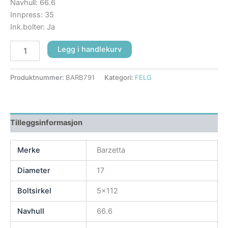
Navhull: 66.6
Innpress: 35
Ink.bolter: Ja
Legg i handlekurv
Produktnummer:
BARB791
Kategori:
FELG
Tilleggsinformasjon
Merke
Barzetta
Diameter
17
Boltsirkel
5×112
Navhull
66.6