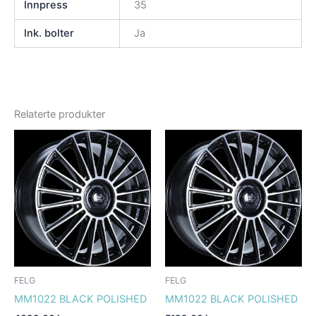
Innpress
35
Ink. bolter
Ja
Relaterte produkter
FELG
FELG
MM1022 BLACK POLISHED
MM1022 BLACK POLISHED