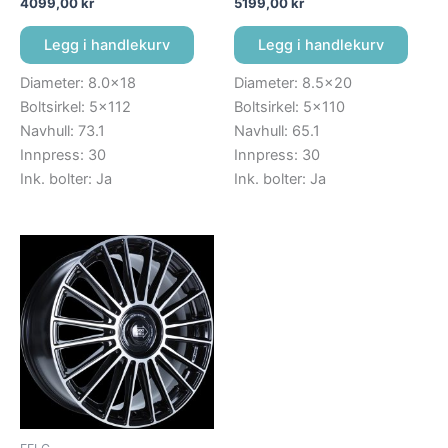
4099,00
kr
5199,00
kr
Legg i handlekurv
Legg i handlekurv
Diameter: 8.0×18
Diameter: 8.5×20
Boltsirkel: 5×112
Boltsirkel: 5×110
Navhull: 73.1
Navhull: 65.1
Innpress: 30
Innpress: 30
Ink. bolter: Ja
Ink. bolter: Ja