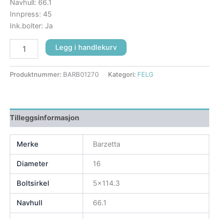
Navhull: 66.1
Innpress: 45
Ink.bolter: Ja
Legg i handlekurv
Produktnummer:
BARB01270
Kategori:
FELG
Tilleggsinformasjon
Merke
Barzetta
Diameter
16
Boltsirkel
5×114.3
Navhull
66.1