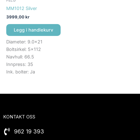
FELG
MM1012 Silver
3999,00
kr
Legg i handlekurv
Diameter: 9.0×21
Boltsirkel: 5×112
Navhull: 66.5
Innpress: 35
Ink. bolter: Ja
KONTAKT OSS
962 19 393