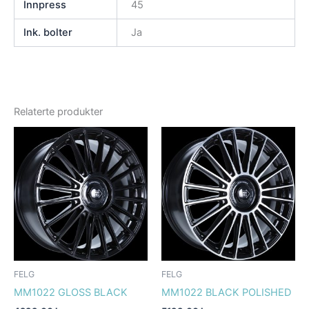
Innpress
45
Ink. bolter
Ja
Relaterte produkter
FELG
FELG
MM1022 GLOSS BLACK
MM1022 BLACK POLISHED