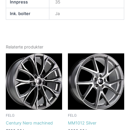
Innpress
35
Ink. bolter
Ja
Relaterte produkter
FELG
FELG
Century Nero machined
MM1012 Silver