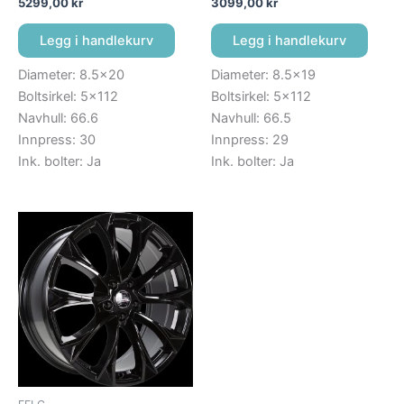
5299,00
kr
3099,00
kr
Legg i handlekurv
Legg i handlekurv
Diameter: 8.5×20
Diameter: 8.5×19
Boltsirkel: 5×112
Boltsirkel: 5×112
Navhull: 66.6
Navhull: 66.5
Innpress: 30
Innpress: 29
Ink. bolter: Ja
Ink. bolter: Ja