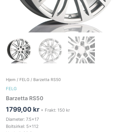
Hjem
/
FELG
/ Barzetta RS50
FELG
Barzetta RS50
1799,00
kr
+ Frakt: 150 kr
Diameter: 7.5×17
Boltsirkel: 5×112