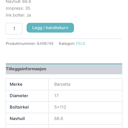
Navhull: 66.6
Innpress: 35
Ink.bolter: Ja
Legg i handlekurv
Produktnummer:
BARB749
Kategori:
FELG
Tilleggsinformasjon
Merke
Barzetta
Diameter
17
Boltsirkel
5×112
Navhull
66.6