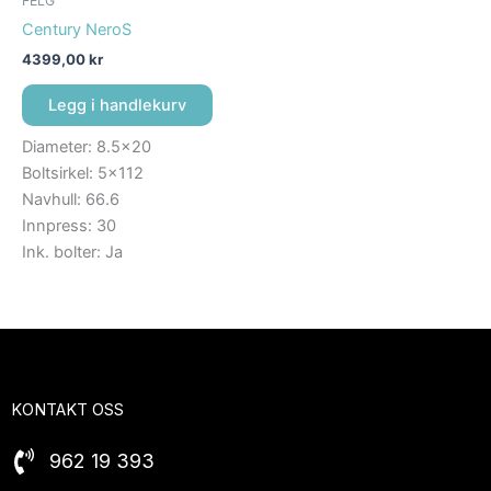
FELG
Century NeroS
4399,00
kr
Legg i handlekurv
Diameter: 8.5×20
Boltsirkel: 5×112
Navhull: 66.6
Innpress: 30
Ink. bolter: Ja
KONTAKT OSS
962 19 393