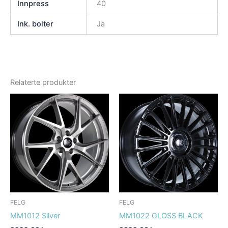
Innpress
40
Ink. bolter
Ja
Relaterte produkter
FELG
FELG
MM1012 Silver
MM1022 GLOSS BLACK