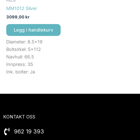
FELG
MM1012 Silver
3099,00
kr
Legg i handlekurv
Diameter: 8.5×19
Boltsirkel: 5×112
Navhull: 66.5
Innpress: 35
Ink. bolter: Ja
KONTAKT OSS
962 19 393