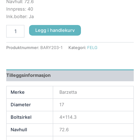
Navhull: 72.6
Innpress: 40
Ink.bolter: Ja
Legg i handlekurv
Produktnummer:
BARY203-1
Kategori:
FELG
Tilleggsinformasjon
Merke
Barzetta
Diameter
17
Boltsirkel
4×114.3
Navhull
72.6