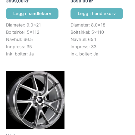
3999,00
kr
3899,00
kr
Legg i handlekurv
Legg i handlekurv
Diameter: 9.0×21
Diameter: 8.0×18
Boltsirkel: 5×112
Boltsirkel: 5×110
Navhull: 66.5
Navhull: 65.1
Innpress: 35
Innpress: 33
Ink. bolter: Ja
Ink. bolter: Ja