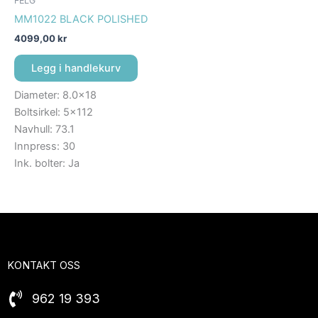
FELG
MM1022 BLACK POLISHED
4099,00
kr
Legg i handlekurv
Diameter: 8.0×18
Boltsirkel: 5×112
Navhull: 73.1
Innpress: 30
Ink. bolter: Ja
KONTAKT OSS
962 19 393