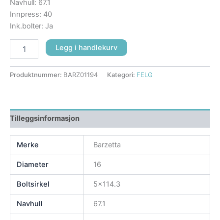
Navhull: 67.1
Innpress: 40
Ink.bolter: Ja
Legg i handlekurv
Produktnummer:
BARZ01194
Kategori:
FELG
Tilleggsinformasjon
Merke
Barzetta
Diameter
16
Boltsirkel
5×114.3
Navhull
67.1