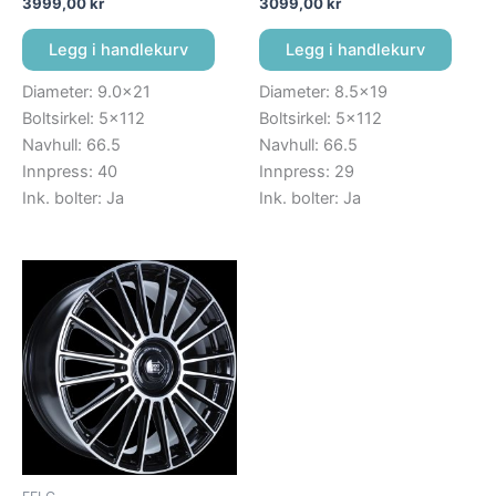
3999,00
kr
3099,00
kr
Legg i handlekurv
Legg i handlekurv
Diameter: 9.0×21
Diameter: 8.5×19
Boltsirkel: 5×112
Boltsirkel: 5×112
Navhull: 66.5
Navhull: 66.5
Innpress: 40
Innpress: 29
Ink. bolter: Ja
Ink. bolter: Ja