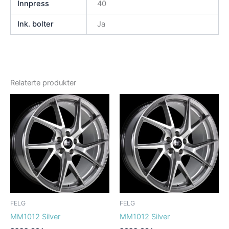
Innpress
40
Ink. bolter
Ja
Relaterte produkter
FELG
FELG
MM1012 Silver
MM1012 Silver