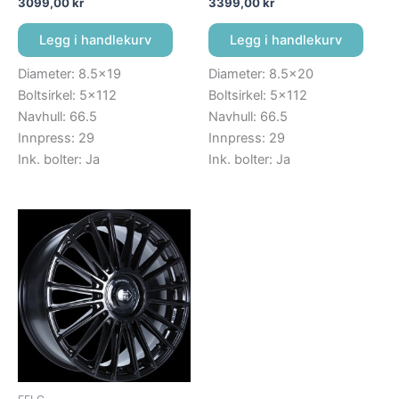
3099,00
kr
3399,00
kr
Legg i handlekurv
Legg i handlekurv
Diameter: 8.5×19
Diameter: 8.5×20
Boltsirkel: 5×112
Boltsirkel: 5×112
Navhull: 66.5
Navhull: 66.5
Innpress: 29
Innpress: 29
Ink. bolter: Ja
Ink. bolter: Ja