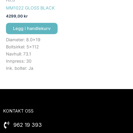
FELG
MM1022 GLOSS BLACK
4299,00
kr
Legg i handlekurv
Diameter: 8.0×19
Boltsirkel: 5×112
Navhull: 73.1
Innpress: 30
Ink. bolter: Ja
KONTAKT OSS
962 19 393