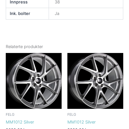
Innpress
38
Ink. bolter
Ja
Relaterte produkter
FELG
FELG
MM1012 Silver
MM1012 Silver