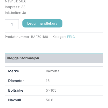
Navhull: 56.6
Innpress: 38
Ink.bolter: Ja
Legg i handlekurv
Produktnummer:
BARZ01188
Kategori:
FELG
Tilleggsinformasjon
Merke
Barzetta
Diameter
16
Boltsirkel
5×105
Navhull
56.6