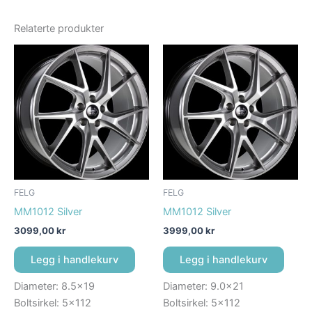
Relaterte produkter
FELG
FELG
MM1012 Silver
MM1012 Silver
3099,00
kr
3999,00
kr
Legg i handlekurv
Legg i handlekurv
Diameter: 8.5×19
Diameter: 9.0×21
Boltsirkel: 5×112
Boltsirkel: 5×112