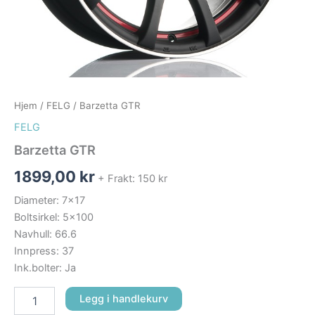
Hjem
/
FELG
/ Barzetta GTR
FELG
Barzetta GTR
1899,00
kr
+ Frakt: 150 kr
Diameter: 7×17
Boltsirkel: 5×100
Navhull: 66.6
Innpress: 37
Ink.bolter: Ja
Legg i handlekurv