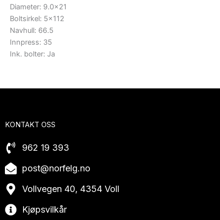
Diameter: 9.0×21
Boltsirkel: 5×112
Navhull: 66.5
Innpress: 35
Ink. bolter: Ja
KONTAKT OSS
962 19 393
post@norfelg.no
Vollvegen 40, 4354 Voll
Kjøpsvilkår