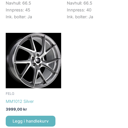
Navhull: 66.5
Navhull: 66.5
Innpress: 45
Innpress: 40
Ink. bolter: Ja
Ink. bolter: Ja
FELG
MM1012 Silver
3999,00
kr
Legg i handlekurv