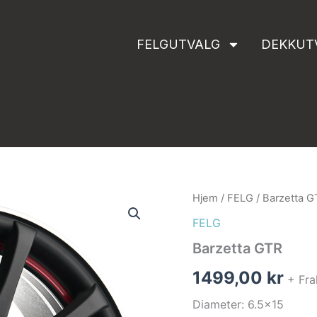
FELGUTVALG
DEKKUT
Barzetta
Hjem
/
FELG
/ Barzetta G
GTR
FELG
antall
Barzetta GTR
1499,00
kr
+ Fra
Diameter: 6.5×15