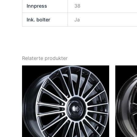
Innpress
38
Ink. bolter
Ja
Relaterte produkter