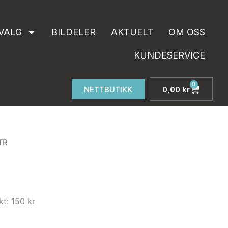
VALG
BILDELER
AKTUELT
OM OSS
KUNDESERVICE
0
Handle
NETTBUTIKK
0,00
kr
TR
kt: 150 kr