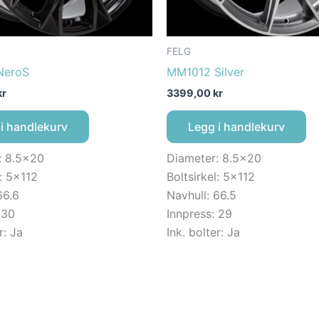
FELG
NeroS
MM1012 Silver
kr
3399,00
kr
i handlekurv
Legg i handlekurv
: 8.5×20
Diameter: 8.5×20
l: 5×112
Boltsirkel: 5×112
66.6
Navhull: 66.5
 30
Innpress: 29
r: Ja
Ink. bolter: Ja