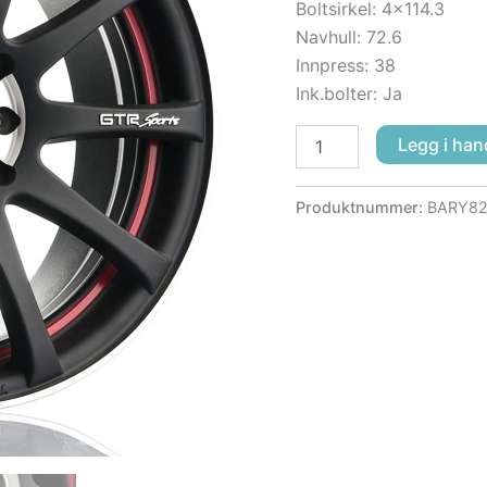
Boltsirkel: 4×114.3
Navhull: 72.6
Innpress: 38
Ink.bolter: Ja
Legg i han
Produktnummer:
BARY82