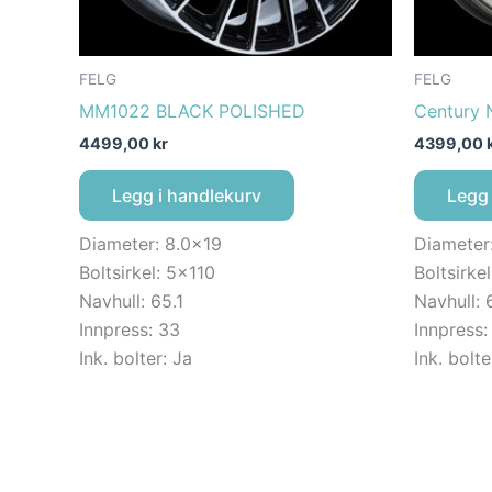
FELG
FELG
MM1022 BLACK POLISHED
Century 
4499,00
kr
4399,00
Legg i handlekurv
Legg 
Diameter: 8.0×19
Diameter
Boltsirkel: 5×110
Boltsirke
Navhull: 65.1
Navhull: 
Innpress: 33
Innpress:
Ink. bolter: Ja
Ink. bolte