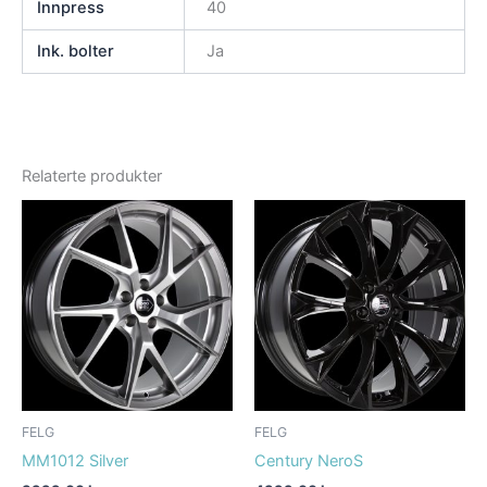
Innpress
40
Ink. bolter
Ja
Relaterte produkter
FELG
FELG
MM1012 Silver
Century NeroS