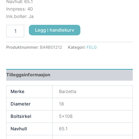
Navhull: 65.1
Innpress: 40
Ink.bolter: Ja
Legg i handlekurv
Produktnummer:
BARB01212
Kategori:
FELG
Tilleggsinformasjon
Merke
Barzetta
Diameter
18
Boltsirkel
5×108
Navhull
65.1