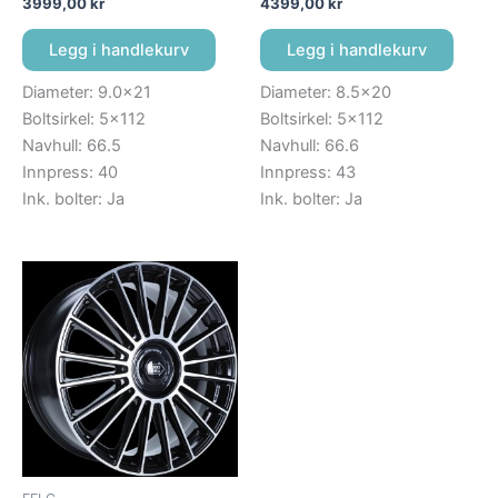
3999,00
kr
4399,00
kr
Legg i handlekurv
Legg i handlekurv
Diameter: 9.0×21
Diameter: 8.5×20
Boltsirkel: 5×112
Boltsirkel: 5×112
Navhull: 66.5
Navhull: 66.6
Innpress: 40
Innpress: 43
Ink. bolter: Ja
Ink. bolter: Ja