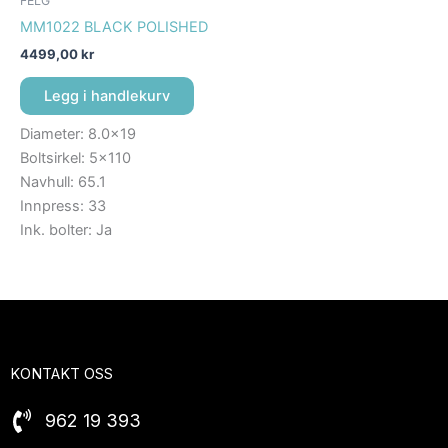
FELG
MM1022 BLACK POLISHED
4499,00
kr
Legg i handlekurv
Diameter: 8.0×19
Boltsirkel: 5×110
Navhull: 65.1
Innpress: 33
Ink. bolter: Ja
KONTAKT OSS
962 19 393