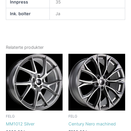
Innpress
35
Ink. bolter
Ja
Relaterte produkter
FELG
FELG
MM1012 Silver
Century Nero machined