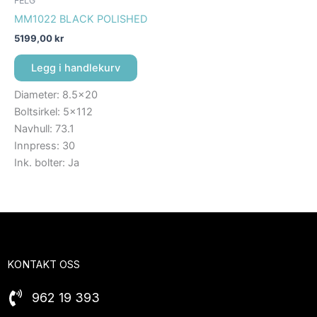
FELG
MM1022 BLACK POLISHED
5199,00
kr
Legg i handlekurv
Diameter: 8.5×20
Boltsirkel: 5×112
Navhull: 73.1
Innpress: 30
Ink. bolter: Ja
KONTAKT OSS
962 19 393