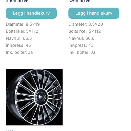
3099,00
kr
5299,00
kr
Legg i handlekurv
Legg i handlekurv
Diameter: 8.5×19
Diameter: 8.5×20
Boltsirkel: 5×112
Boltsirkel: 5×112
Navhull: 66.5
Navhull: 66.6
Innpress: 45
Innpress: 43
Ink. bolter: Ja
Ink. bolter: Ja