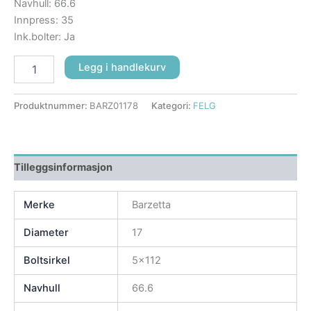
Navhull: 66.6
Innpress: 35
Ink.bolter: Ja
Legg i handlekurv
Produktnummer:
BARZ01178
Kategori:
FELG
Tilleggsinformasjon
Merke
Barzetta
Diameter
17
Boltsirkel
5×112
Navhull
66.6