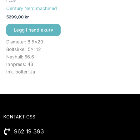
FELG
Century Nero machined
5299,00
kr
Legg i handlekurv
Diameter: 8.5×20
Boltsirkel: 5×112
Navhull: 66.6
Innpress: 43
Ink. bolter: Ja
KONTAKT OSS
962 19 393