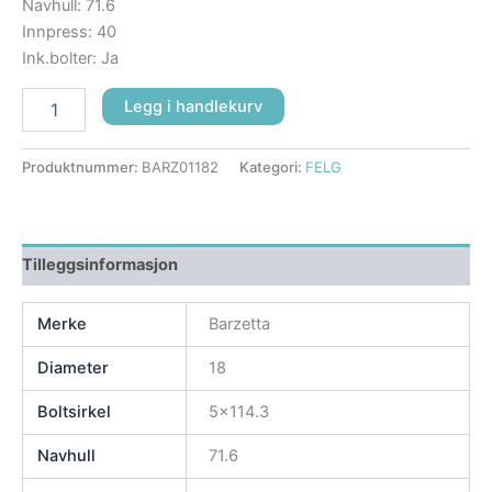
Navhull: 71.6
Innpress: 40
Ink.bolter: Ja
Legg i handlekurv
Produktnummer:
BARZ01182
Kategori:
FELG
Tilleggsinformasjon
Merke
Barzetta
Diameter
18
Boltsirkel
5×114.3
Navhull
71.6