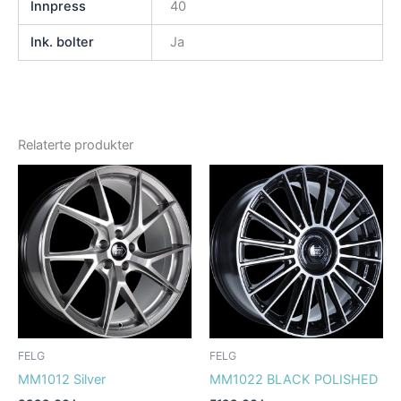
Innpress
40
Ink. bolter
Ja
Relaterte produkter
FELG
FELG
MM1012 Silver
MM1022 BLACK POLISHED