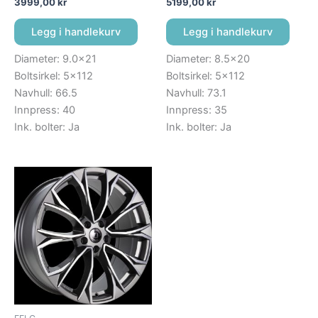
3999,00
kr
5199,00
kr
Legg i handlekurv
Legg i handlekurv
Diameter: 9.0×21
Diameter: 8.5×20
Boltsirkel: 5×112
Boltsirkel: 5×112
Navhull: 66.5
Navhull: 73.1
Innpress: 40
Innpress: 35
Ink. bolter: Ja
Ink. bolter: Ja