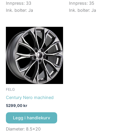
Innpress: 33
Innpress: 35
Ink. bolter: Ja
Ink. bolter: Ja
FELG
Century Nero machined
5299,00
kr
Legg i handlekurv
Diameter: 8.5×20