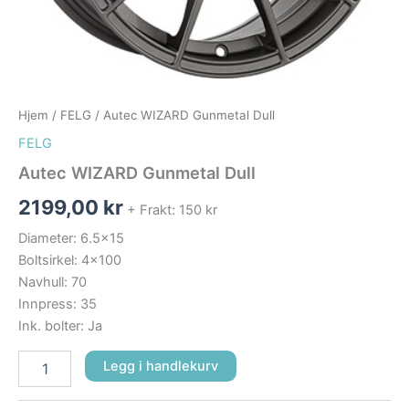
Hjem
/
FELG
/ Autec WIZARD Gunmetal Dull
FELG
Autec WIZARD Gunmetal Dull
2199,00
kr
+ Frakt: 150 kr
Diameter: 6.5×15
Boltsirkel: 4×100
Navhull: 70
Innpress: 35
Ink. bolter: Ja
Legg i handlekurv