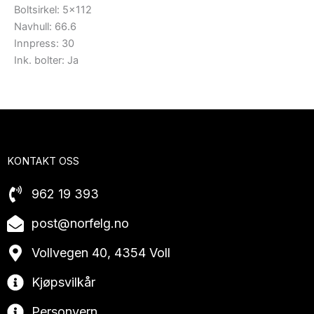
Boltsirkel: 5×112
Navhull: 66.6
Innpress: 30
Ink. bolter: Ja
KONTAKT OSS
962 19 393
post@norfelg.no
Vollvegen 40, 4354 Voll
Kjøpsvilkår
Personvern