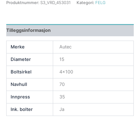
Produktnummer:
S3_VRD_453031
Kategori:
FELG
Tilleggsinformasjon
Merke
Autec
Diameter
15
Boltsirkel
4×100
Navhull
70
Innpress
35
Ink. bolter
Ja