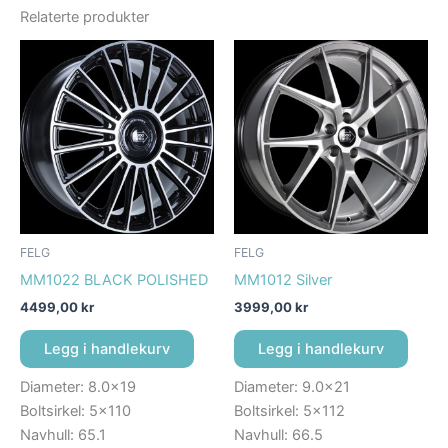
Relaterte produkter
FELG
FELG
MM1022 BLACK POLISHED
MM1012 Silver
4499,00
kr
3999,00
kr
Legg i handlekurv
Legg i handlekurv
Diameter: 8.0×19
Diameter: 9.0×21
Boltsirkel: 5×110
Boltsirkel: 5×112
Navhull: 65.1
Navhull: 66.5