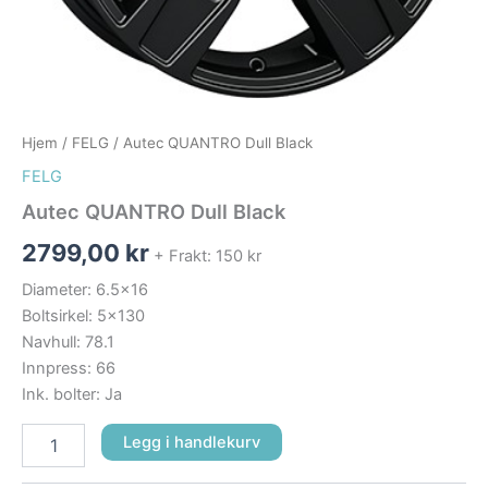
Hjem
/
FELG
/ Autec QUANTRO Dull Black
FELG
Autec QUANTRO Dull Black
2799,00
kr
+ Frakt: 150 kr
Diameter: 6.5×16
Boltsirkel: 5×130
Navhull: 78.1
Innpress: 66
Ink. bolter: Ja
Legg i handlekurv