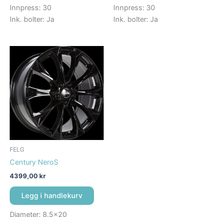
Innpress: 30
Innpress: 30
Ink. bolter: Ja
Ink. bolter: Ja
FELG
Century NeroS
4399,00
kr
Legg i handlekurv
Diameter: 8.5×20