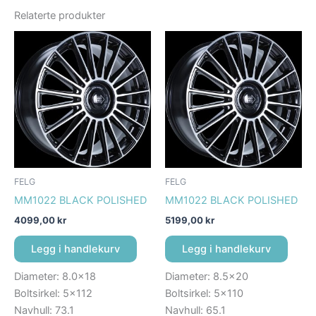
Relaterte produkter
FELG
FELG
MM1022 BLACK POLISHED
MM1022 BLACK POLISHED
4099,00
kr
5199,00
kr
Legg i handlekurv
Legg i handlekurv
Diameter: 8.0×18
Diameter: 8.5×20
Boltsirkel: 5×112
Boltsirkel: 5×110
Navhull: 73.1
Navhull: 65.1