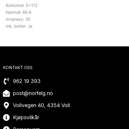
Boltsirkel: 5×112
Navhull: 66.6
Innpress: 30
Ink. bolter: Ja
KONTAKT OSS
962 19 393
post@norfelg.no
Vollvegen 40, 4354 Voll
Kjøpsvilkår