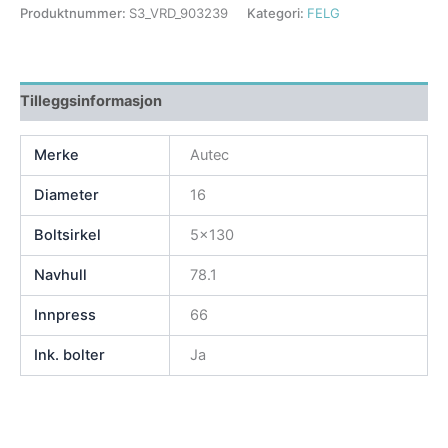
Produktnummer:
S3_VRD_903239
Kategori:
FELG
Tilleggsinformasjon
Merke
Autec
Diameter
16
Boltsirkel
5×130
Navhull
78.1
Innpress
66
Ink. bolter
Ja