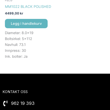
FELG
MM1022 BLACK POLISHED
4499,00
kr
Legg i handlekurv
Diameter: 8.0×19
Boltsirkel: 5×112
Navhull: 73.1
Innpress: 30
Ink. bolter: Ja
KONTAKT OSS
962 19 393