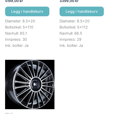
5199,00
kr
3399,00
kr
Legg i handlekurv
Legg i handlekurv
Diameter: 8.5×20
Diameter: 8.5×20
Boltsirkel: 5×110
Boltsirkel: 5×112
Navhull: 65.1
Navhull: 66.5
Innpress: 30
Innpress: 29
Ink. bolter: Ja
Ink. bolter: Ja