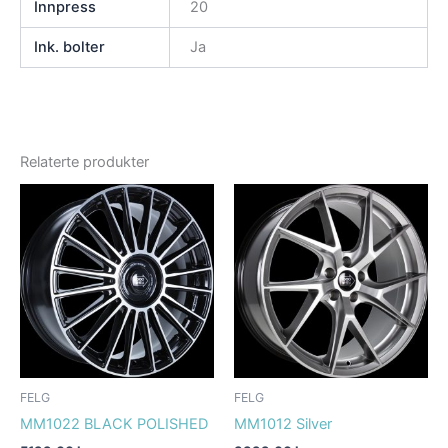
Innpress
20
Ink. bolter
Ja
Relaterte produkter
FELG
FELG
MM1022 BLACK POLISHED
MM1012 Silver