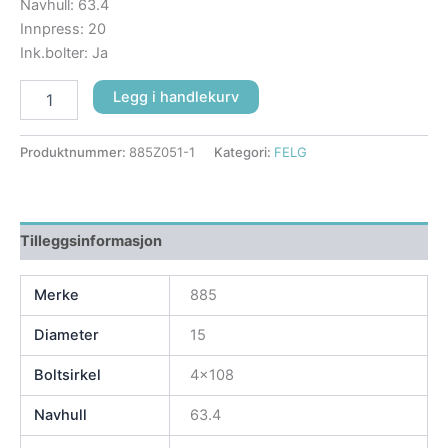
Navhull: 63.4
Innpress: 20
Ink.bolter: Ja
Legg i handlekurv
Produktnummer:
885Z051-1
Kategori:
FELG
Tilleggsinformasjon
Merke
885
Diameter
15
Boltsirkel
4×108
Navhull
63.4