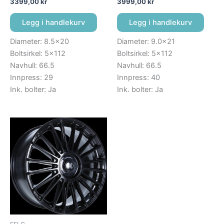
3399,00
kr
3999,00
kr
Legg i handlekurv
Legg i handlekurv
Diameter: 8.5×20
Diameter: 9.0×21
Boltsirkel: 5×112
Boltsirkel: 5×112
Navhull: 66.5
Navhull: 66.5
Innpress: 29
Innpress: 40
Ink. bolter: Ja
Ink. bolter: Ja