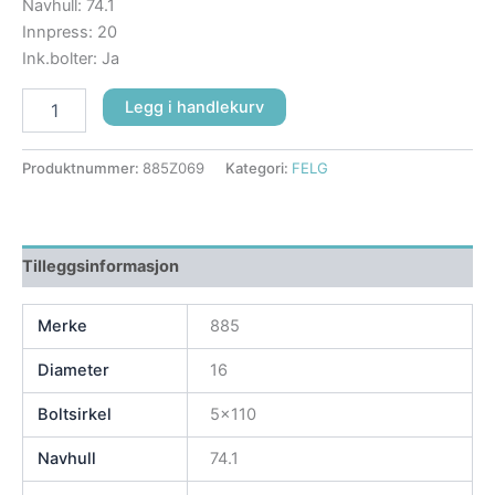
Navhull: 74.1
Innpress: 20
Ink.bolter: Ja
Legg i handlekurv
Produktnummer:
885Z069
Kategori:
FELG
Tilleggsinformasjon
Merke
885
Diameter
16
Boltsirkel
5×110
Navhull
74.1