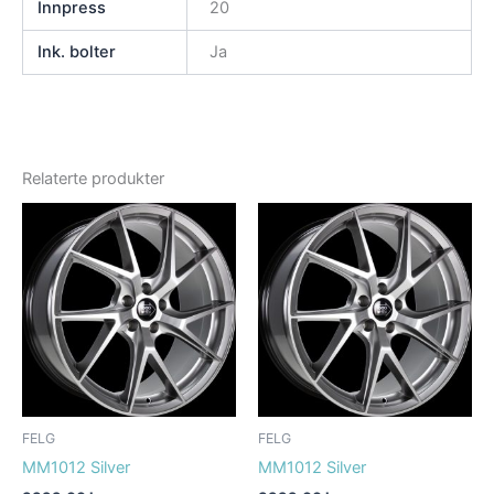
Innpress
20
Ink. bolter
Ja
Relaterte produkter
FELG
FELG
MM1012 Silver
MM1012 Silver