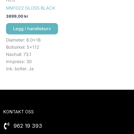
FELG
MM1022 GLOSS BLACK
3899,00
kr
Legg i handlekurv
Diameter: 8.0×18
Boltsirkel: 5×112
Navhull: 73.1
Innpress: 30
Ink. bolter: Ja
KONTAKT OSS
962 19 393